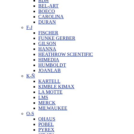
BDH
BEL-ART
BOECO
CAROLINA
DURAN
F-J
FISCHER
FUNKE GERBER
GILSON
HANNA
HEATHROW SCIENTIFIC
HIMEDIA
HUMBOLDT
JOANLAB
K-Ñ
KARTELL
KIMBLE KIMAX
LA MOTTE
LMS
MERCK
MILWAUKEE
O-S
OHAUS
POBEL
PYREX