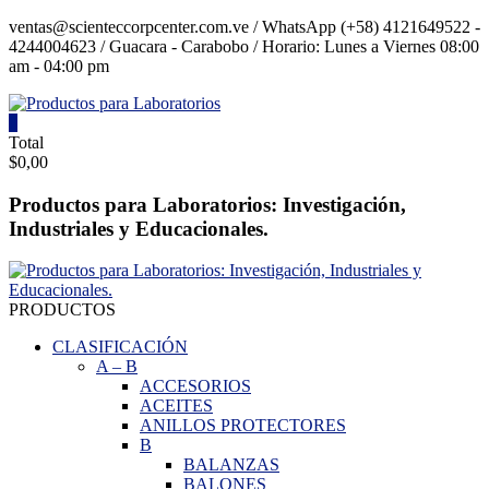
Saltar
ventas@scienteccorpcenter.com.ve / WhatsApp (+58) 4121649522 -
contenido
4244004623 / Guacara - Carabobo / Horario: Lunes a Viernes 08:00
am - 04:00 pm
0
Productos
Total
$0,00
para
Laboratorios
Productos para Laboratorios: Investigación,
Industriales y Educacionales.
Investigación,
Industriales
y
Educacionales.
PRODUCTOS
CLASIFICACIÓN
A
–
B
ACCESORIOS
ACEITES
ANILLOS PROTECTORES
B
BALANZAS
BALONES