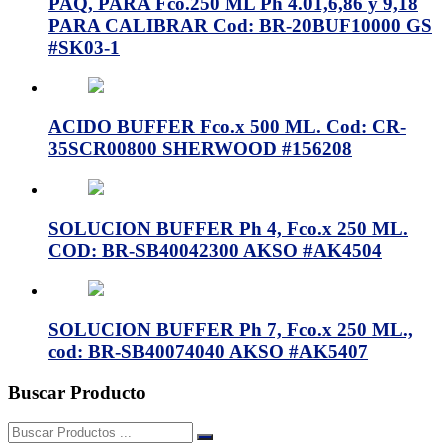
PAQ, PARA Fco.250 ML Ph 4.01,6,86 y 9,18
PARA CALIBRAR Cod: BR-20BUF10000 GS
#SK03-1
ACIDO BUFFER Fco.x 500 ML. Cod: CR-
35SCR00800 SHERWOOD #156208
SOLUCION BUFFER Ph 4, Fco.x 250 ML.
COD: BR-SB40042300 AKSO #AK4504
SOLUCION BUFFER Ph 7, Fco.x 250 ML.,
cod: BR-SB40074040 AKSO #AK5407
Buscar Producto
Buscar: