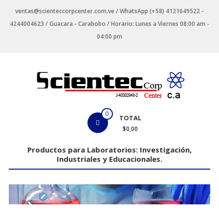
Saltar
ventas@scienteccorpcenter.com.ve / WhatsApp (+58) 4121649522 -
contenido
4244004623 / Guacara - Carabobo / Horario: Lunes a Viernes 08:00 am -
04:00 pm
Productos
0
TOTAL
para
$0,00
Laboratorios
Productos para Laboratorios: Investigación,
Industriales y Educacionales.
Investigación,
Industriales
y
Educacionales.