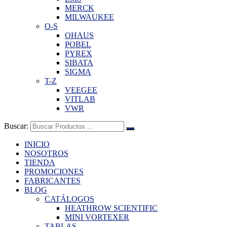
MERCK
MILWAUKEE
O-S
OHAUS
POBEL
PYREX
SIBATA
SIGMA
T-Z
VEEGEE
VITLAB
VWR
Buscar:
INICIO
NOSOTROS
TIENDA
PROMOCIONES
FABRICANTES
BLOG
CATÁLOGOS
HEATHROW SCIENTIFIC
MINI VORTEXER
TABLAS