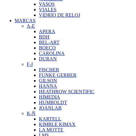
VASOS
VIALES
VIDRIO DE RELOJ
MARCAS
A-E
APERA
BDH
BEL-ART
BOECO
CAROLINA
DURAN
F-J
FISCHER
FUNKE GERBER
GILSON
HANNA
HEATHROW SCIENTIFIC
HIMEDIA
HUMBOLDT
JOANLAB
K-Ñ
KARTELL
KIMBLE KIMAX
LA MOTTE
LMS