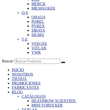
MERCK
MILWAUKEE
O-S
OHAUS
POBEL
PYREX
SIBATA
SIGMA
T-Z
VEEGEE
VITLAB
VWR
Buscar:
INICIO
NOSOTROS
TIENDA
PROMOCIONES
FABRICANTES
BLOG
CATÁLOGOS
HEATHROW SCIENTIFIC
MINI VORTEXER
TABLAS