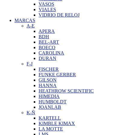
VASOS
VIALES
VIDRIO DE RELOJ
MARCAS
A-E
APERA
BDH
BEL-ART
BOECO
CAROLINA
DURAN
F-J
FISCHER
FUNKE GERBER
GILSON
HANNA
HEATHROW SCIENTIFIC
HIMEDIA
HUMBOLDT
JOANLAB
K-Ñ
KARTELL
KIMBLE KIMAX
LA MOTTE
LMS