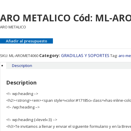
ARO METALICO Cód: ML-AR
ARO METALICO
Añadir al presupuesto
Category:
GRADILLAS Y SOPORTES
SKU:
ML-AROMET4060
Tag:
aro me
Description
Description
<!– wp:heading –>
<h2><strong><em><span style=»color:#17185c» class=»has-inline-
<!– /wp:heading –>
<!– wp:heading {«level»:3} –>
<h3>Te invitamos a llenar y enviar el siguiente formulario y en la Br