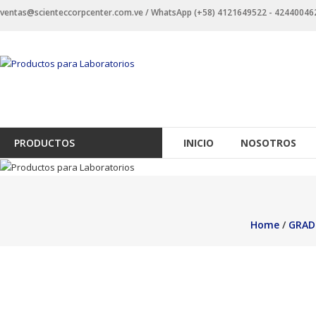
Saltar
ventas@scienteccorpcenter.com.ve / WhatsApp (+58) 4121649522 - 4244004623 
contenido
Productos
para
Laboratorios
Investigación,
PRODUCTOS
INICIO
NOSOTROS
Industriales
y
Educacionales.
Home
/
GRAD