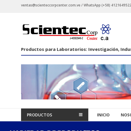
Saltar
ventas@scienteccorpcenter.com.ve / WhatsApp (+58) 4121649522 -
contenido
Productos
para
Laboratorios
Productos para Laboratorios: Investigación, Indus
Investigación,
Industriales
y
Educacionales.
PRODUCTOS
INICIO
NOS