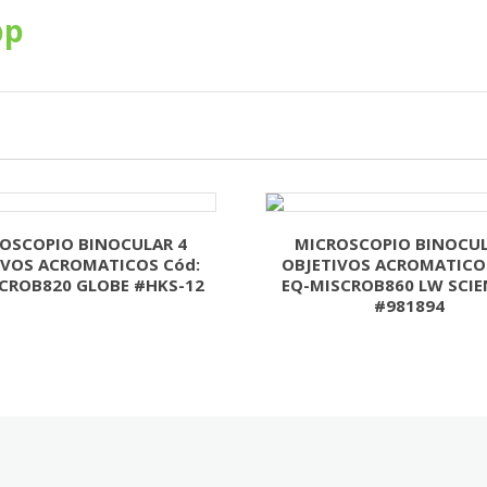
pp
OSCOPIO BINOCULAR 4
MICROSCOPIO BINOCUL
IVOS ACROMATICOS Cód:
OBJETIVOS ACROMATICO
CROB820 GLOBE #HKS-12
EQ-MISCROB860 LW SCIE
#981894