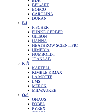
BDH
BEL-ART
BOECO
CAROLINA
DURAN
F-J
FISCHER
FUNKE GERBER
GILSON
HANNA
HEATHROW SCIENTIFIC
HIMEDIA
HUMBOLDT
JOANLAB
K-Ñ
KARTELL
KIMBLE KIMAX
LA MOTTE
LMS
MERCK
MILWAUKEE
O-S
OHAUS
POBEL
PYREX