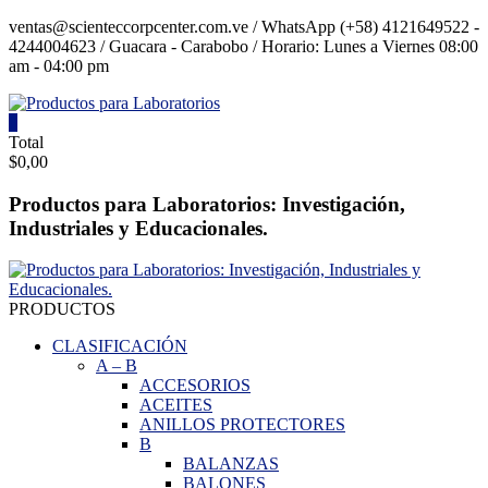
Saltar
ventas@scienteccorpcenter.com.ve / WhatsApp (+58) 4121649522 -
contenido
4244004623 / Guacara - Carabobo / Horario: Lunes a Viernes 08:00
am - 04:00 pm
0
Productos
Total
$0,00
para
Laboratorios
Productos para Laboratorios: Investigación,
Industriales y Educacionales.
Investigación,
Industriales
y
Educacionales.
PRODUCTOS
CLASIFICACIÓN
A
–
B
ACCESORIOS
ACEITES
ANILLOS PROTECTORES
B
BALANZAS
BALONES