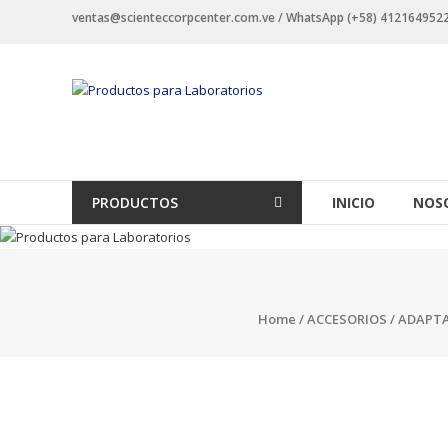
Saltar
ventas@scienteccorpcenter.com.ve / WhatsApp (+58) 4121649522 -
contenido
Productos
para
Laboratorios
Investigación,
PRODUCTOS
INICIO
NOS
Industriales
y
Educacionales.
Home
/
ACCESORIOS
/ ADAPTA