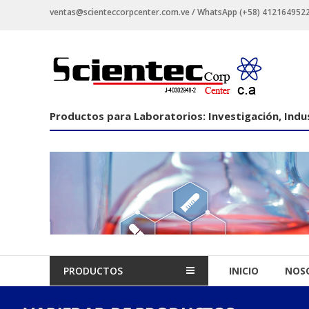
Saltar
ventas@scienteccorpcenter.com.ve / WhatsApp (+58) 4121649522 -
contenido
Productos
para
Laboratorios
Productos para Laboratorios: Investigación, Indus
Investigación,
Industriales
y
Educacionales.
PRODUCTOS
INICIO
NOS