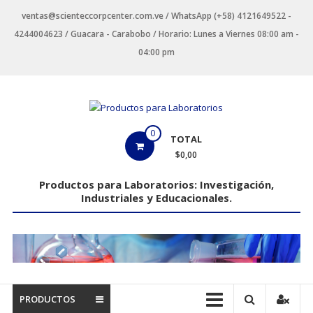
Saltar
ventas@scienteccorpcenter.com.ve / WhatsApp (+58) 4121649522 -
contenido
4244004623 / Guacara - Carabobo / Horario: Lunes a Viernes 08:00 am -
04:00 pm
Productos
0
TOTAL
para
$0,00
Laboratorios
Productos para Laboratorios: Investigación,
Industriales y Educacionales.
Investigación,
Industriales
y
Educacionales.
PRODUCTOS