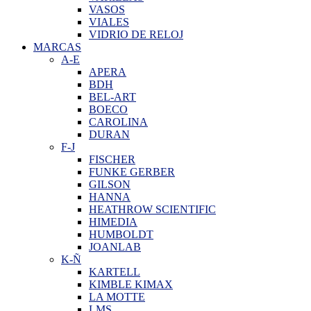
VASOS
VIALES
VIDRIO DE RELOJ
MARCAS
A-E
APERA
BDH
BEL-ART
BOECO
CAROLINA
DURAN
F-J
FISCHER
FUNKE GERBER
GILSON
HANNA
HEATHROW SCIENTIFIC
HIMEDIA
HUMBOLDT
JOANLAB
K-Ñ
KARTELL
KIMBLE KIMAX
LA MOTTE
LMS