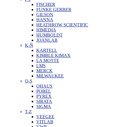
FISCHER
FUNKE GERBER
GILSON
HANNA
HEATHROW SCIENTIFIC
HIMEDIA
HUMBOLDT
JOANLAB
K-Ñ
KARTELL
KIMBLE KIMAX
LA MOTTE
LMS
MERCK
MILWAUKEE
O-S
OHAUS
POBEL
PYREX
SIBATA
SIGMA
T-Z
VEEGEE
VITLAB
VWR