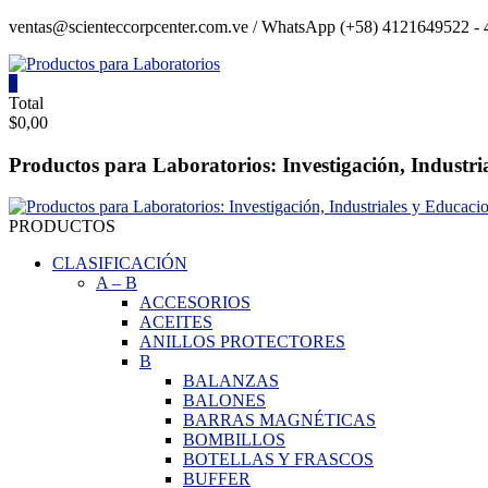
Saltar
ventas@scienteccorpcenter.com.ve / WhatsApp (+58) 4121649522 - 4
contenido
0
Productos
Total
$0,00
para
Laboratorios
Productos para Laboratorios: Investigación, Industri
Investigación,
Industriales
PRODUCTOS
y
Educacionales.
CLASIFICACIÓN
A
–
B
ACCESORIOS
ACEITES
ANILLOS PROTECTORES
B
BALANZAS
BALONES
BARRAS MAGNÉTICAS
BOMBILLOS
BOTELLAS Y FRASCOS
BUFFER