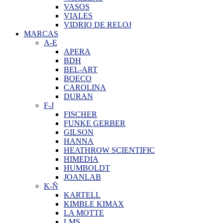
VASOS
VIALES
VIDRIO DE RELOJ
MARCAS
A-E
APERA
BDH
BEL-ART
BOECO
CAROLINA
DURAN
F-J
FISCHER
FUNKE GERBER
GILSON
HANNA
HEATHROW SCIENTIFIC
HIMEDIA
HUMBOLDT
JOANLAB
K-Ñ
KARTELL
KIMBLE KIMAX
LA MOTTE
LMS