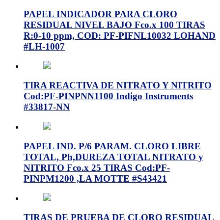
PAPEL INDICADOR PARA CLORO
RESIDUAL NIVEL BAJO Fco.x 100 TIRAS
R:0-10 ppm, COD: PF-PIFNL10032 LOHAND
#LH-1007
TIRA REACTIVA DE NITRATO Y NITRITO
Cod:PF-PINPNN1100 Indigo Instruments
#33817-NN
PAPEL IND. P/6 PARAM. CLORO LIBRE
TOTAL, Ph,DUREZA TOTAL NITRATO y
NITRITO Fco.x 25 TIRAS Cod:PF-
PINPM1200 ,LA MOTTE #S43421
TIRAS DE PRUEBA DE CLORO RESIDUAL