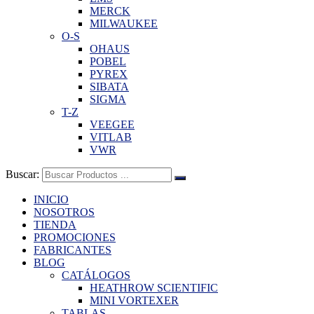
MERCK
MILWAUKEE
O-S
OHAUS
POBEL
PYREX
SIBATA
SIGMA
T-Z
VEEGEE
VITLAB
VWR
Buscar:
INICIO
NOSOTROS
TIENDA
PROMOCIONES
FABRICANTES
BLOG
CATÁLOGOS
HEATHROW SCIENTIFIC
MINI VORTEXER
TABLAS