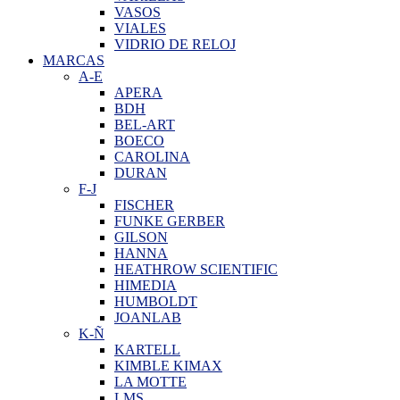
VASOS
VIALES
VIDRIO DE RELOJ
MARCAS
A-E
APERA
BDH
BEL-ART
BOECO
CAROLINA
DURAN
F-J
FISCHER
FUNKE GERBER
GILSON
HANNA
HEATHROW SCIENTIFIC
HIMEDIA
HUMBOLDT
JOANLAB
K-Ñ
KARTELL
KIMBLE KIMAX
LA MOTTE
LMS