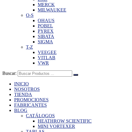
MERCK
MILWAUKEE
O-S
OHAUS
POBEL
PYREX
SIBATA
SIGMA
T-Z
VEEGEE
VITLAB
VWR
Buscar:
INICIO
NOSOTROS
TIENDA
PROMOCIONES
FABRICANTES
BLOG
CATÁLOGOS
HEATHROW SCIENTIFIC
MINI VORTEXER
TABLAS