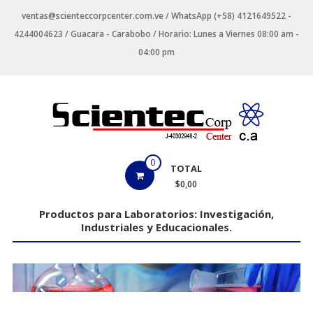
Saltar
ventas@scienteccorpcenter.com.ve / WhatsApp (+58) 4121649522 -
contenido
4244004623 / Guacara - Carabobo / Horario: Lunes a Viernes 08:00 am -
04:00 pm
Productos
0
TOTAL
para
$0,00
Laboratorios
Productos para Laboratorios: Investigación,
Industriales y Educacionales.
Investigación,
Industriales
y
Educacionales.