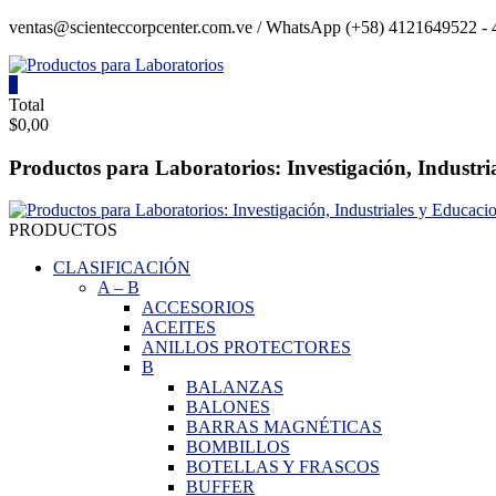
Saltar
ventas@scienteccorpcenter.com.ve / WhatsApp (+58) 4121649522 - 4
contenido
0
Productos
Total
$0,00
para
Laboratorios
Productos para Laboratorios: Investigación, Industri
Investigación,
Industriales
PRODUCTOS
y
Educacionales.
CLASIFICACIÓN
A
–
B
ACCESORIOS
ACEITES
ANILLOS PROTECTORES
B
BALANZAS
BALONES
BARRAS MAGNÉTICAS
BOMBILLOS
BOTELLAS Y FRASCOS
BUFFER