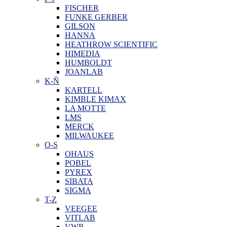
FISCHER
FUNKE GERBER
GILSON
HANNA
HEATHROW SCIENTIFIC
HIMEDIA
HUMBOLDT
JOANLAB
K-Ñ
KARTELL
KIMBLE KIMAX
LA MOTTE
LMS
MERCK
MILWAUKEE
O-S
OHAUS
POBEL
PYREX
SIBATA
SIGMA
T-Z
VEEGEE
VITLAB
VWR