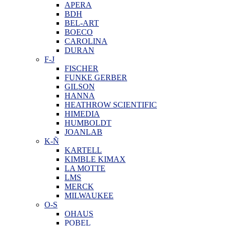
APERA
BDH
BEL-ART
BOECO
CAROLINA
DURAN
F-J
FISCHER
FUNKE GERBER
GILSON
HANNA
HEATHROW SCIENTIFIC
HIMEDIA
HUMBOLDT
JOANLAB
K-Ñ
KARTELL
KIMBLE KIMAX
LA MOTTE
LMS
MERCK
MILWAUKEE
O-S
OHAUS
POBEL