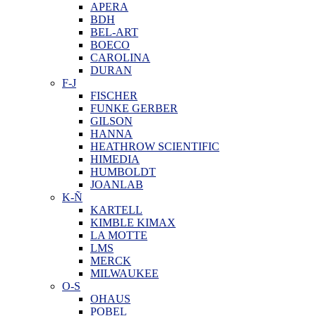
APERA
BDH
BEL-ART
BOECO
CAROLINA
DURAN
F-J
FISCHER
FUNKE GERBER
GILSON
HANNA
HEATHROW SCIENTIFIC
HIMEDIA
HUMBOLDT
JOANLAB
K-Ñ
KARTELL
KIMBLE KIMAX
LA MOTTE
LMS
MERCK
MILWAUKEE
O-S
OHAUS
POBEL