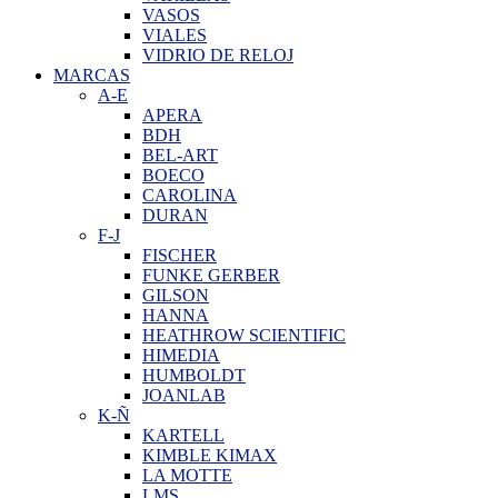
VASOS
VIALES
VIDRIO DE RELOJ
MARCAS
A-E
APERA
BDH
BEL-ART
BOECO
CAROLINA
DURAN
F-J
FISCHER
FUNKE GERBER
GILSON
HANNA
HEATHROW SCIENTIFIC
HIMEDIA
HUMBOLDT
JOANLAB
K-Ñ
KARTELL
KIMBLE KIMAX
LA MOTTE
LMS