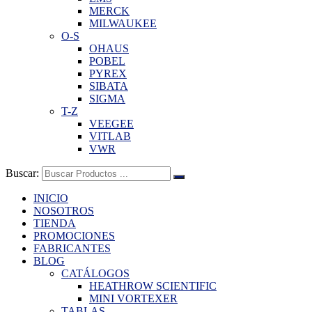
MERCK
MILWAUKEE
O-S
OHAUS
POBEL
PYREX
SIBATA
SIGMA
T-Z
VEEGEE
VITLAB
VWR
Buscar:
INICIO
NOSOTROS
TIENDA
PROMOCIONES
FABRICANTES
BLOG
CATÁLOGOS
HEATHROW SCIENTIFIC
MINI VORTEXER
TABLAS