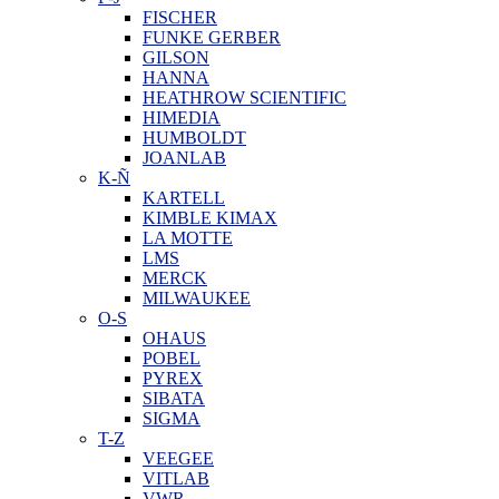
FISCHER
FUNKE GERBER
GILSON
HANNA
HEATHROW SCIENTIFIC
HIMEDIA
HUMBOLDT
JOANLAB
K-Ñ
KARTELL
KIMBLE KIMAX
LA MOTTE
LMS
MERCK
MILWAUKEE
O-S
OHAUS
POBEL
PYREX
SIBATA
SIGMA
T-Z
VEEGEE
VITLAB
VWR