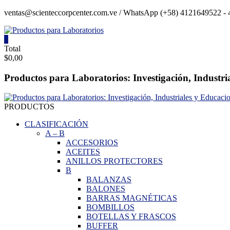
Saltar
ventas@scienteccorpcenter.com.ve / WhatsApp (+58) 4121649522 - 4
contenido
0
Productos
Total
$0,00
para
Laboratorios
Productos para Laboratorios: Investigación, Industri
Investigación,
Industriales
PRODUCTOS
y
Educacionales.
CLASIFICACIÓN
A
–
B
ACCESORIOS
ACEITES
ANILLOS PROTECTORES
B
BALANZAS
BALONES
BARRAS MAGNÉTICAS
BOMBILLOS
BOTELLAS Y FRASCOS
BUFFER