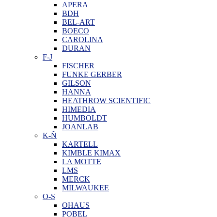
APERA
BDH
BEL-ART
BOECO
CAROLINA
DURAN
F-J
FISCHER
FUNKE GERBER
GILSON
HANNA
HEATHROW SCIENTIFIC
HIMEDIA
HUMBOLDT
JOANLAB
K-Ñ
KARTELL
KIMBLE KIMAX
LA MOTTE
LMS
MERCK
MILWAUKEE
O-S
OHAUS
POBEL