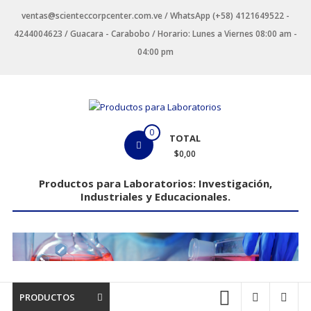
Saltar
ventas@scienteccorpcenter.com.ve / WhatsApp (+58) 4121649522 -
contenido
4244004623 / Guacara - Carabobo / Horario: Lunes a Viernes 08:00 am -
04:00 pm
Productos
0
TOTAL
para
$0,00
Laboratorios
Productos para Laboratorios: Investigación,
Industriales y Educacionales.
Investigación,
Industriales
y
Educacionales.
PRODUCTOS