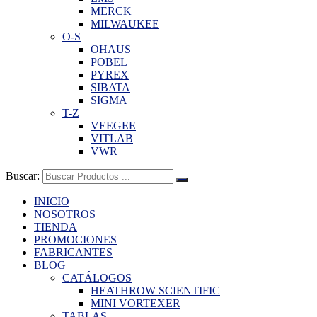
MERCK
MILWAUKEE
O-S
OHAUS
POBEL
PYREX
SIBATA
SIGMA
T-Z
VEEGEE
VITLAB
VWR
Buscar:
INICIO
NOSOTROS
TIENDA
PROMOCIONES
FABRICANTES
BLOG
CATÁLOGOS
HEATHROW SCIENTIFIC
MINI VORTEXER
TABLAS