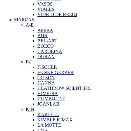
VASOS
VIALES
VIDRIO DE RELOJ
MARCAS
A-E
APERA
BDH
BEL-ART
BOECO
CAROLINA
DURAN
F-J
FISCHER
FUNKE GERBER
GILSON
HANNA
HEATHROW SCIENTIFIC
HIMEDIA
HUMBOLDT
JOANLAB
K-Ñ
KARTELL
KIMBLE KIMAX
LA MOTTE
LMS