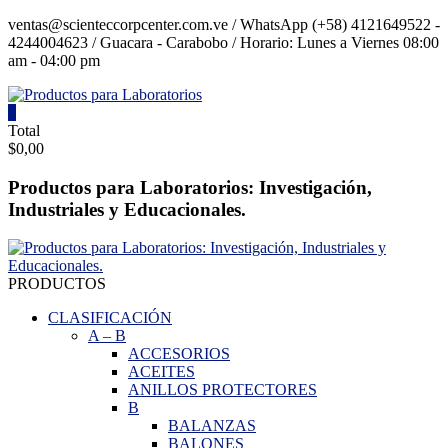
Saltar
ventas@scienteccorpcenter.com.ve / WhatsApp (+58) 4121649522 -
contenido
4244004623 / Guacara - Carabobo / Horario: Lunes a Viernes 08:00
am - 04:00 pm
0
Productos
Total
$0,00
para
Laboratorios
Productos para Laboratorios: Investigación,
Industriales y Educacionales.
Investigación,
Industriales
y
Educacionales.
PRODUCTOS
CLASIFICACIÓN
A
–
B
ACCESORIOS
ACEITES
ANILLOS PROTECTORES
B
BALANZAS
BALONES