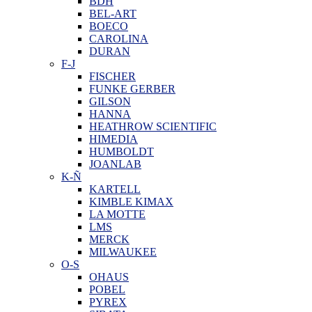
BDH
BEL-ART
BOECO
CAROLINA
DURAN
F-J
FISCHER
FUNKE GERBER
GILSON
HANNA
HEATHROW SCIENTIFIC
HIMEDIA
HUMBOLDT
JOANLAB
K-Ñ
KARTELL
KIMBLE KIMAX
LA MOTTE
LMS
MERCK
MILWAUKEE
O-S
OHAUS
POBEL
PYREX