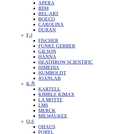
APERA
BDH
BEL-ART
BOECO
CAROLINA
DURAN
F-J
FISCHER
FUNKE GERBER
GILSON
HANNA
HEATHROW SCIENTIFIC
HIMEDIA
HUMBOLDT
JOANLAB
K-Ñ
KARTELL
KIMBLE KIMAX
LA MOTTE
LMS
MERCK
MILWAUKEE
O-S
OHAUS
POBEL