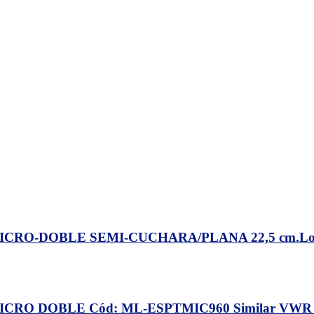
RO-DOBLE SEMI-CUCHARA/PLANA 22,5 cm.Long.
O DOBLE Cód: ML-ESPTMIC960 Similar VWR #57