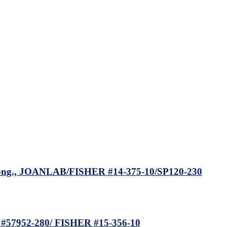
, JOANLAB/FISHER #14-375-10/SP120-230
952-280/ FISHER #15-356-10