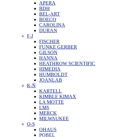
APERA
BDH
BEL-ART
BOECO
CAROLINA
DURAN
F-J
FISCHER
FUNKE GERBER
GILSON
HANNA
HEATHROW SCIENTIFIC
HIMEDIA
HUMBOLDT
JOANLAB
K-Ñ
KARTELL
KIMBLE KIMAX
LA MOTTE
LMS
MERCK
MILWAUKEE
O-S
OHAUS
POBEL