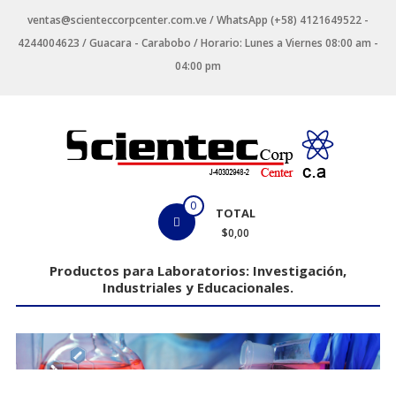
Saltar
ventas@scienteccorpcenter.com.ve / WhatsApp (+58) 4121649522 -
contenido
4244004623 / Guacara - Carabobo / Horario: Lunes a Viernes 08:00 am -
04:00 pm
Productos
0
TOTAL
para
$0,00
Laboratorios
Productos para Laboratorios: Investigación,
Industriales y Educacionales.
Investigación,
Industriales
y
Educacionales.