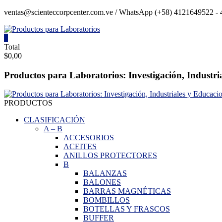
Saltar
ventas@scienteccorpcenter.com.ve / WhatsApp (+58) 4121649522 - 4
contenido
0
Productos
Total
$0,00
para
Laboratorios
Productos para Laboratorios: Investigación, Industri
Investigación,
Industriales
PRODUCTOS
y
Educacionales.
CLASIFICACIÓN
A
–
B
ACCESORIOS
ACEITES
ANILLOS PROTECTORES
B
BALANZAS
BALONES
BARRAS MAGNÉTICAS
BOMBILLOS
BOTELLAS Y FRASCOS
BUFFER