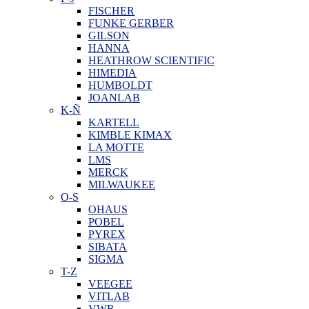
FISCHER
FUNKE GERBER
GILSON
HANNA
HEATHROW SCIENTIFIC
HIMEDIA
HUMBOLDT
JOANLAB
K-Ñ
KARTELL
KIMBLE KIMAX
LA MOTTE
LMS
MERCK
MILWAUKEE
O-S
OHAUS
POBEL
PYREX
SIBATA
SIGMA
T-Z
VEEGEE
VITLAB
VWR