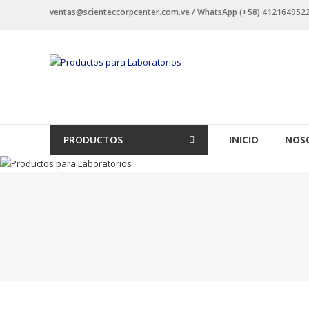
Saltar
ventas@scienteccorpcenter.com.ve / WhatsApp (+58) 4121649522 -
contenido
Productos
para
Laboratorios
Investigación,
PRODUCTOS
INICIO
NOS
Industriales
y
Educacionales.