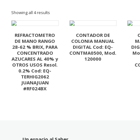
Showing all 4 results
REFRACTOMETRO
CONTADOR DE
DE MANO RANGO
COLONIA MANUAL
M
28-62 % BRIX, PARA
DIGITAL Cod: EQ-
DIG
CONCENTRADO
CONTMA0500, Mod.
Mo
AZUCARES AL 40% y
120000
OTROS USOS Resol.
C
0.2% Cod: EQ-
TERHIG2062
JUANAJUAN
#RF024BX
Un espacio al Saber