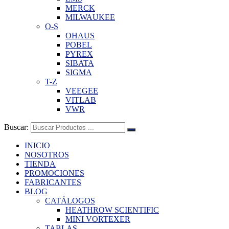
MERCK
MILWAUKEE
O-S
OHAUS
POBEL
PYREX
SIBATA
SIGMA
T-Z
VEEGEE
VITLAB
VWR
Buscar:
INICIO
NOSOTROS
TIENDA
PROMOCIONES
FABRICANTES
BLOG
CATÁLOGOS
HEATHROW SCIENTIFIC
MINI VORTEXER
TABLAS