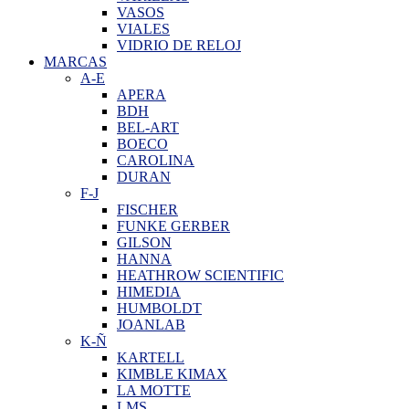
VASOS
VIALES
VIDRIO DE RELOJ
MARCAS
A-E
APERA
BDH
BEL-ART
BOECO
CAROLINA
DURAN
F-J
FISCHER
FUNKE GERBER
GILSON
HANNA
HEATHROW SCIENTIFIC
HIMEDIA
HUMBOLDT
JOANLAB
K-Ñ
KARTELL
KIMBLE KIMAX
LA MOTTE
LMS