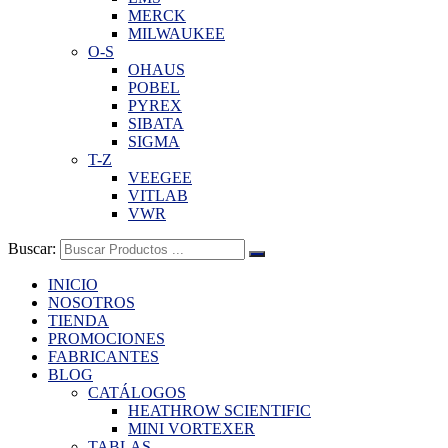
MERCK
MILWAUKEE
O-S
OHAUS
POBEL
PYREX
SIBATA
SIGMA
T-Z
VEEGEE
VITLAB
VWR
Buscar:
INICIO
NOSOTROS
TIENDA
PROMOCIONES
FABRICANTES
BLOG
CATÁLOGOS
HEATHROW SCIENTIFIC
MINI VORTEXER
TABLAS