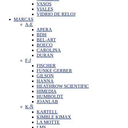
VASOS
VIALES
VIDRIO DE RELOJ
MARCAS
A-E
APERA
BDH
BEL-ART
BOECO
CAROLINA
DURAN
F-J
FISCHER
FUNKE GERBER
GILSON
HANNA
HEATHROW SCIENTIFIC
HIMEDIA
HUMBOLDT
JOANLAB
K-Ñ
KARTELL
KIMBLE KIMAX
LA MOTTE
LMS