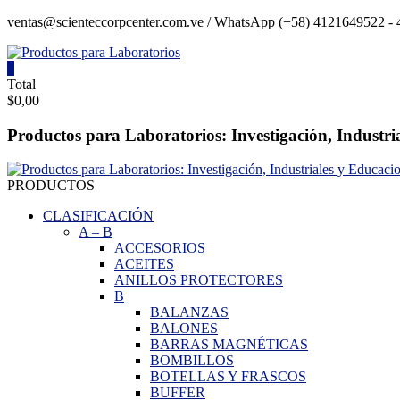
Saltar
ventas@scienteccorpcenter.com.ve / WhatsApp (+58) 4121649522 - 4
contenido
0
Productos
Total
$0,00
para
Laboratorios
Productos para Laboratorios: Investigación, Industri
Investigación,
Industriales
PRODUCTOS
y
Educacionales.
CLASIFICACIÓN
A
–
B
ACCESORIOS
ACEITES
ANILLOS PROTECTORES
B
BALANZAS
BALONES
BARRAS MAGNÉTICAS
BOMBILLOS
BOTELLAS Y FRASCOS
BUFFER