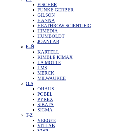
FISCHER
FUNKE GERBER
GILSON
HANNA
HEATHROW SCIENTIFIC
HIMEDIA
HUMBOLDT
JOANLAB
K-Ñ
KARTELL
KIMBLE KIMAX
LA MOTTE
LMS
MERCK
MILWAUKEE
O-S
OHAUS
POBEL
PYREX
SIBATA
SIGMA
T-Z
VEEGEE
VITLAB
VWR