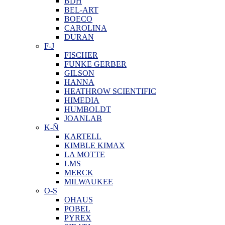
BDH
BEL-ART
BOECO
CAROLINA
DURAN
F-J
FISCHER
FUNKE GERBER
GILSON
HANNA
HEATHROW SCIENTIFIC
HIMEDIA
HUMBOLDT
JOANLAB
K-Ñ
KARTELL
KIMBLE KIMAX
LA MOTTE
LMS
MERCK
MILWAUKEE
O-S
OHAUS
POBEL
PYREX