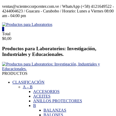
Saltar
ventas@scienteccorpcenter.com.ve / WhatsApp (+58) 4121649522 -
contenido
4244004623 / Guacara - Carabobo / Horario: Lunes a Viernes 08:00
am - 04:00 pm
0
Productos
Total
$0,00
para
Laboratorios
Productos para Laboratorios: Investigación,
Industriales y Educacionales.
Investigación,
Industriales
y
Educacionales.
PRODUCTOS
CLASIFICACIÓN
A
–
B
ACCESORIOS
ACEITES
ANILLOS PROTECTORES
B
BALANZAS
BALONES