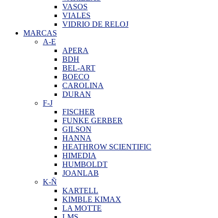
VASOS
VIALES
VIDRIO DE RELOJ
MARCAS
A-E
APERA
BDH
BEL-ART
BOECO
CAROLINA
DURAN
F-J
FISCHER
FUNKE GERBER
GILSON
HANNA
HEATHROW SCIENTIFIC
HIMEDIA
HUMBOLDT
JOANLAB
K-Ñ
KARTELL
KIMBLE KIMAX
LA MOTTE
LMS