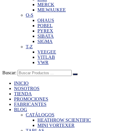
MERCK
MILWAUKEE
O-S
OHAUS
POBEL
PYREX
SIBATA
SIGMA
T-Z
VEEGEE
VITLAB
VWR
Buscar:
INICIO
NOSOTROS
TIENDA
PROMOCIONES
FABRICANTES
BLOG
CATÁLOGOS
HEATHROW SCIENTIFIC
MINI VORTEXER
TABLAS