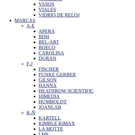
VASOS
VIALES
VIDRIO DE RELOJ
MARCAS
A-E
APERA
BDH
BEL-ART
BOECO
CAROLINA
DURAN
F-J
FISCHER
FUNKE GERBER
GILSON
HANNA
HEATHROW SCIENTIFIC
HIMEDIA
HUMBOLDT
JOANLAB
K-Ñ
KARTELL
KIMBLE KIMAX
LA MOTTE
LMS