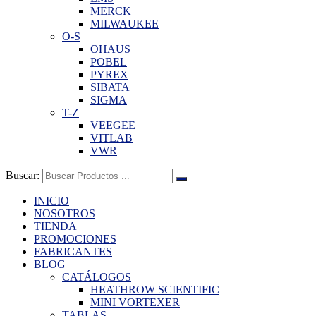
MERCK
MILWAUKEE
O-S
OHAUS
POBEL
PYREX
SIBATA
SIGMA
T-Z
VEEGEE
VITLAB
VWR
Buscar:
INICIO
NOSOTROS
TIENDA
PROMOCIONES
FABRICANTES
BLOG
CATÁLOGOS
HEATHROW SCIENTIFIC
MINI VORTEXER
TABLAS