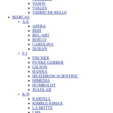
VASOS
VIALES
VIDRIO DE RELOJ
MARCAS
A-E
APERA
BDH
BEL-ART
BOECO
CAROLINA
DURAN
F-J
FISCHER
FUNKE GERBER
GILSON
HANNA
HEATHROW SCIENTIFIC
HIMEDIA
HUMBOLDT
JOANLAB
K-Ñ
KARTELL
KIMBLE KIMAX
LA MOTTE
LMS