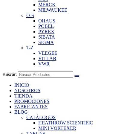
MERCK
MILWAUKEE
O-S
OHAUS
POBEL
PYREX
SIBATA
SIGMA
T-Z
VEEGEE
VITLAB
VWR
Buscar:
INICIO
NOSOTROS
TIENDA
PROMOCIONES
FABRICANTES
BLOG
CATÁLOGOS
HEATHROW SCIENTIFIC
MINI VORTEXER
TABLAS