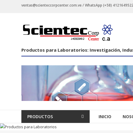
Saltar
ventas@scienteccorpcenter.com.ve / WhatsApp (+58) 4121649522 -
contenido
Productos
para
Laboratorios
Productos para Laboratorios: Investigación, Indus
Investigación,
Industriales
y
Educacionales.
PRODUCTOS
INICIO
NOS