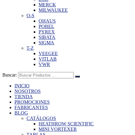
MERCK
MILWAUKEE
O-S
OHAUS
POBEL
PYREX
SIBATA
SIGMA
T-Z
VEEGEE
VITLAB
VWR
Buscar:
INICIO
NOSOTROS
TIENDA
PROMOCIONES
FABRICANTES
BLOG
CATÁLOGOS
HEATHROW SCIENTIFIC
MINI VORTEXER
TABLAS