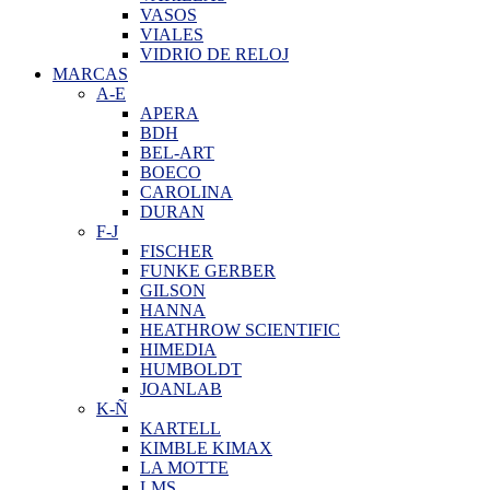
VASOS
VIALES
VIDRIO DE RELOJ
MARCAS
A-E
APERA
BDH
BEL-ART
BOECO
CAROLINA
DURAN
F-J
FISCHER
FUNKE GERBER
GILSON
HANNA
HEATHROW SCIENTIFIC
HIMEDIA
HUMBOLDT
JOANLAB
K-Ñ
KARTELL
KIMBLE KIMAX
LA MOTTE
LMS