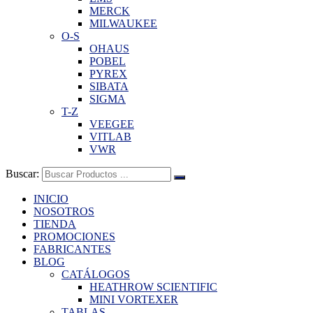
MERCK
MILWAUKEE
O-S
OHAUS
POBEL
PYREX
SIBATA
SIGMA
T-Z
VEEGEE
VITLAB
VWR
Buscar:
INICIO
NOSOTROS
TIENDA
PROMOCIONES
FABRICANTES
BLOG
CATÁLOGOS
HEATHROW SCIENTIFIC
MINI VORTEXER
TABLAS