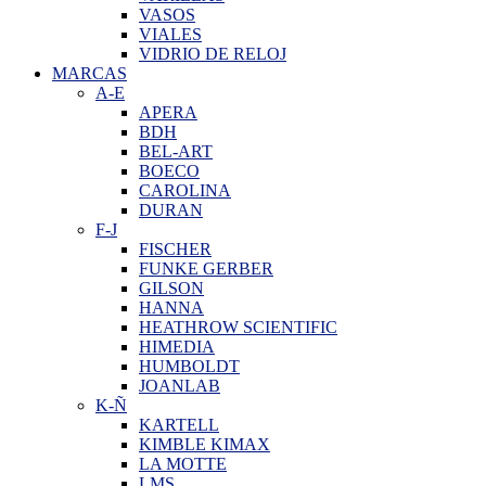
VASOS
VIALES
VIDRIO DE RELOJ
MARCAS
A-E
APERA
BDH
BEL-ART
BOECO
CAROLINA
DURAN
F-J
FISCHER
FUNKE GERBER
GILSON
HANNA
HEATHROW SCIENTIFIC
HIMEDIA
HUMBOLDT
JOANLAB
K-Ñ
KARTELL
KIMBLE KIMAX
LA MOTTE
LMS