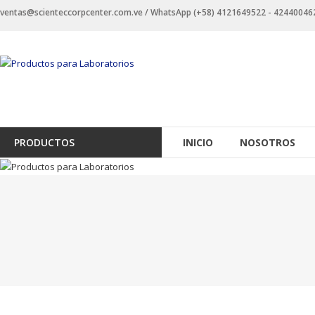
Saltar
ventas@scienteccorpcenter.com.ve / WhatsApp (+58) 4121649522 - 4244004623 
contenido
Productos
para
Laboratorios
Investigación,
PRODUCTOS
INICIO
NOSOTROS
Industriales
y
Educacionales.