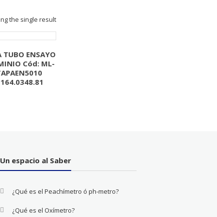
ng the single result
A TUBO ENSAYO
MINIO Cód: ML-
TAPAEN5010
164.0348.81
Un espacio al Saber
¿Qué es el Peachímetro ó ph-metro?
¿Qué es el Oxímetro?