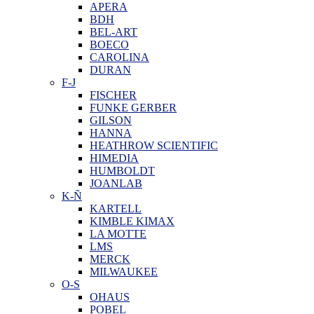
APERA
BDH
BEL-ART
BOECO
CAROLINA
DURAN
F-J
FISCHER
FUNKE GERBER
GILSON
HANNA
HEATHROW SCIENTIFIC
HIMEDIA
HUMBOLDT
JOANLAB
K-Ñ
KARTELL
KIMBLE KIMAX
LA MOTTE
LMS
MERCK
MILWAUKEE
O-S
OHAUS
POBEL