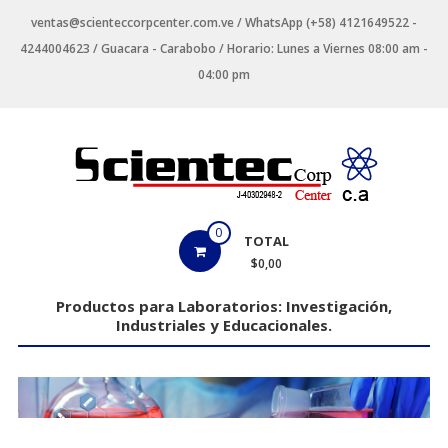
Saltar
ventas@scienteccorpcenter.com.ve / WhatsApp (+58) 4121649522 -
contenido
4244004623 / Guacara - Carabobo / Horario: Lunes a Viernes 08:00 am -
04:00 pm
Productos
0
TOTAL
para
$0,00
Laboratorios
Productos para Laboratorios: Investigación,
Industriales y Educacionales.
Investigación,
Industriales
y
Educacionales.