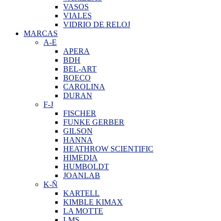
VASOS
VIALES
VIDRIO DE RELOJ
MARCAS
A-E
APERA
BDH
BEL-ART
BOECO
CAROLINA
DURAN
F-J
FISCHER
FUNKE GERBER
GILSON
HANNA
HEATHROW SCIENTIFIC
HIMEDIA
HUMBOLDT
JOANLAB
K-Ñ
KARTELL
KIMBLE KIMAX
LA MOTTE
LMS