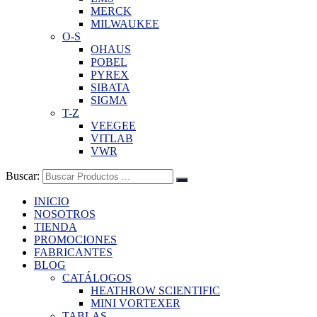
MERCK
MILWAUKEE
O-S
OHAUS
POBEL
PYREX
SIBATA
SIGMA
T-Z
VEEGEE
VITLAB
VWR
Buscar:
INICIO
NOSOTROS
TIENDA
PROMOCIONES
FABRICANTES
BLOG
CATÁLOGOS
HEATHROW SCIENTIFIC
MINI VORTEXER
TABLAS