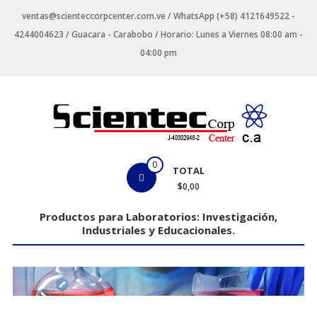
Saltar
ventas@scienteccorpcenter.com.ve / WhatsApp (+58) 4121649522 -
contenido
4244004623 / Guacara - Carabobo / Horario: Lunes a Viernes 08:00 am -
04:00 pm
Productos
0
TOTAL
para
$0,00
Laboratorios
Productos para Laboratorios: Investigación,
Industriales y Educacionales.
Investigación,
Industriales
y
Educacionales.