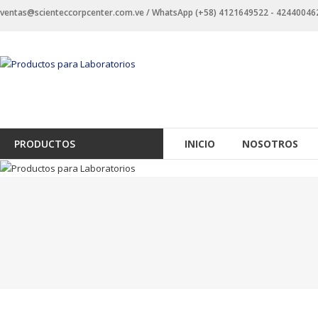
Saltar
ventas@scienteccorpcenter.com.ve / WhatsApp (+58) 4121649522 - 4244004623 
contenido
Productos
para
Laboratorios
Investigación,
PRODUCTOS
INICIO
NOSOTROS
Industriales
y
Educacionales.