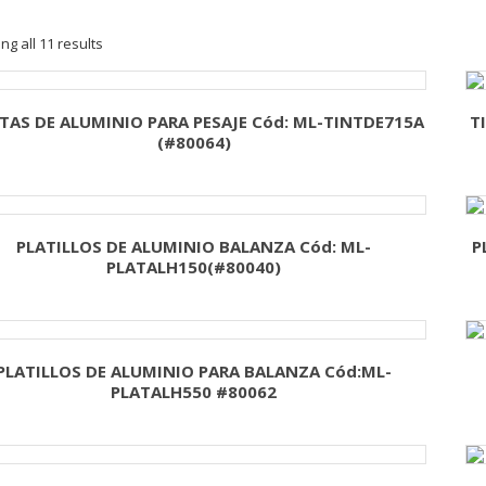
g all 11 results
ITAS DE ALUMINIO PARA PESAJE Cód: ML-TINTDE715A
T
(#80064)
PLATILLOS DE ALUMINIO BALANZA Cód: ML-
P
PLATALH150(#80040)
PLATILLOS DE ALUMINIO PARA BALANZA Cód:ML-
PLATALH550 #80062