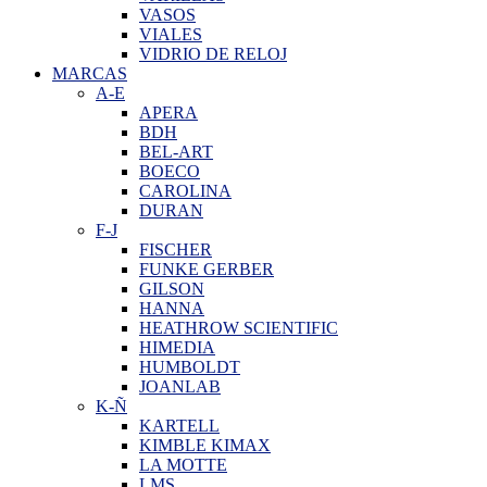
VASOS
VIALES
VIDRIO DE RELOJ
MARCAS
A-E
APERA
BDH
BEL-ART
BOECO
CAROLINA
DURAN
F-J
FISCHER
FUNKE GERBER
GILSON
HANNA
HEATHROW SCIENTIFIC
HIMEDIA
HUMBOLDT
JOANLAB
K-Ñ
KARTELL
KIMBLE KIMAX
LA MOTTE
LMS