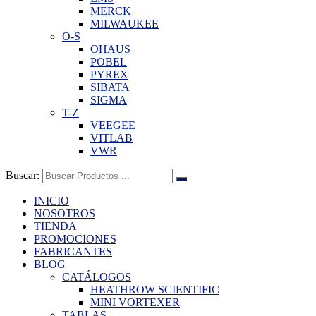
MERCK
MILWAUKEE
O-S
OHAUS
POBEL
PYREX
SIBATA
SIGMA
T-Z
VEEGEE
VITLAB
VWR
Buscar:
INICIO
NOSOTROS
TIENDA
PROMOCIONES
FABRICANTES
BLOG
CATÁLOGOS
HEATHROW SCIENTIFIC
MINI VORTEXER
TABLAS