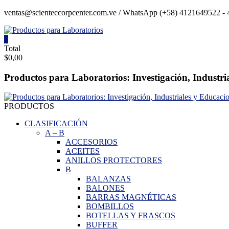
Saltar
ventas@scienteccorpcenter.com.ve / WhatsApp (+58) 4121649522 - 4
contenido
0
Productos
Total
$0,00
para
Laboratorios
Productos para Laboratorios: Investigación, Industri
Investigación,
Industriales
PRODUCTOS
y
Educacionales.
CLASIFICACIÓN
A
–
B
ACCESORIOS
ACEITES
ANILLOS PROTECTORES
B
BALANZAS
BALONES
BARRAS MAGNÉTICAS
BOMBILLOS
BOTELLAS Y FRASCOS
BUFFER