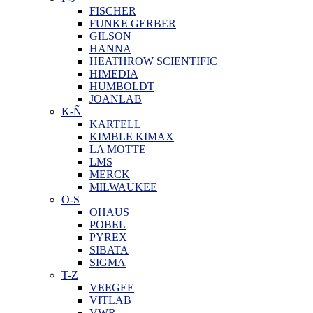
FISCHER
FUNKE GERBER
GILSON
HANNA
HEATHROW SCIENTIFIC
HIMEDIA
HUMBOLDT
JOANLAB
K-Ñ
KARTELL
KIMBLE KIMAX
LA MOTTE
LMS
MERCK
MILWAUKEE
O-S
OHAUS
POBEL
PYREX
SIBATA
SIGMA
T-Z
VEEGEE
VITLAB
VWR