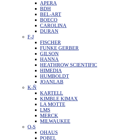
APERA
BDH
BEL-ART
BOECO
CAROLINA
DURAN
F-J
FISCHER
FUNKE GERBER
GILSON
HANNA
HEATHROW SCIENTIFIC
HIMEDIA
HUMBOLDT
JOANLAB
K-Ñ
KARTELL
KIMBLE KIMAX
LA MOTTE
LMS
MERCK
MILWAUKEE
O-S
OHAUS
POBEL