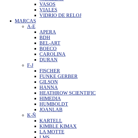
VASOS
VIALES
VIDRIO DE RELOJ
MARCAS
A-E
APERA
BDH
BEL-ART
BOECO
CAROLINA
DURAN
F-J
FISCHER
FUNKE GERBER
GILSON
HANNA
HEATHROW SCIENTIFIC
HIMEDIA
HUMBOLDT
JOANLAB
K-Ñ
KARTELL
KIMBLE KIMAX
LA MOTTE
LMS