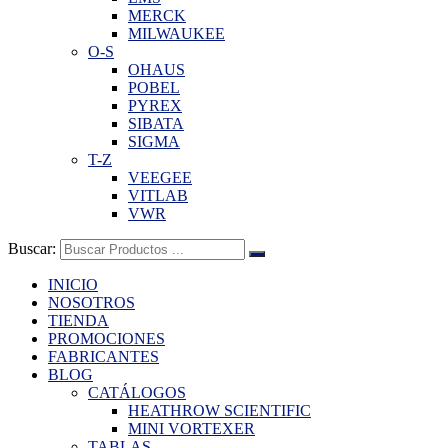
MERCK
MILWAUKEE
O-S
OHAUS
POBEL
PYREX
SIBATA
SIGMA
T-Z
VEEGEE
VITLAB
VWR
Buscar:
INICIO
NOSOTROS
TIENDA
PROMOCIONES
FABRICANTES
BLOG
CATÁLOGOS
HEATHROW SCIENTIFIC
MINI VORTEXER
TABLAS