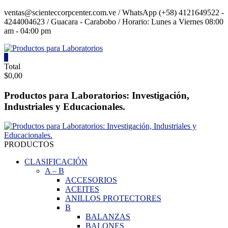
Saltar
ventas@scienteccorpcenter.com.ve / WhatsApp (+58) 4121649522 -
contenido
4244004623 / Guacara - Carabobo / Horario: Lunes a Viernes 08:00
am - 04:00 pm
0
Productos
Total
$0,00
para
Laboratorios
Productos para Laboratorios: Investigación,
Industriales y Educacionales.
Investigación,
Industriales
y
Educacionales.
PRODUCTOS
CLASIFICACIÓN
A
–
B
ACCESORIOS
ACEITES
ANILLOS PROTECTORES
B
BALANZAS
BALONES