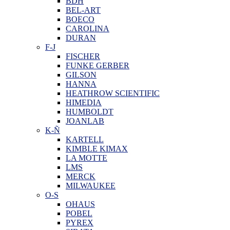
BDH
BEL-ART
BOECO
CAROLINA
DURAN
F-J
FISCHER
FUNKE GERBER
GILSON
HANNA
HEATHROW SCIENTIFIC
HIMEDIA
HUMBOLDT
JOANLAB
K-Ñ
KARTELL
KIMBLE KIMAX
LA MOTTE
LMS
MERCK
MILWAUKEE
O-S
OHAUS
POBEL
PYREX